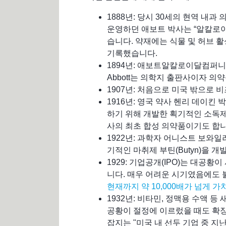
1888년: 당시 30세의 현역 내과 의
운영하던 애보트 박사는 “알칼로이달
습니다. 약재에는 식물 및 허브 활
기록했습니다.
1894년: 애보트알칼로이달컴퍼니(Abb
Abbott는 의학지 출판사이자 의
1907년: 처음으로 미국 밖으로
1916년: 영국 약사 헨리 데이킨
하기 위해 개발한 획기적인 소독제 Chl
사의 최초 합성 의약품이기도 합니
1922년: 과학자 어니스트 보와일러
기적인 마취제 부틴(Butyn)을 
1929: 기업공개(IPO)는 대공
니다. 매우 어려운 시기였음에도 
현재까지 약 10,000배가 넘게 
1932년: 비타민, 정맥용 수액 등
공황이 절정에 이르렀을 때도 확장을 
잡지는 "미국 내 선두 기업 중 지난해 